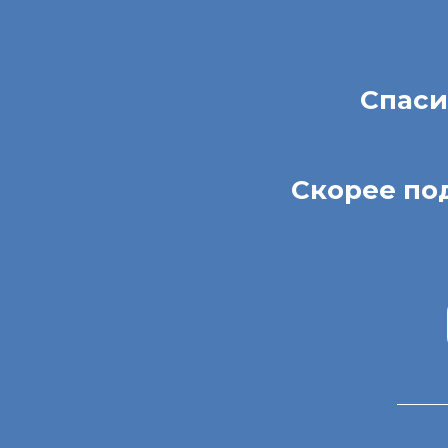
Спаси
С
корее по