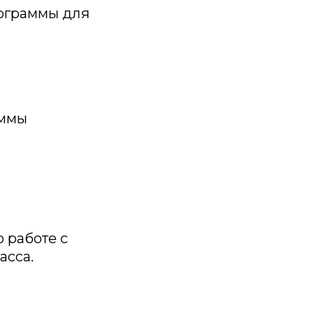
рограммы для
аммы
 работе с
асса.