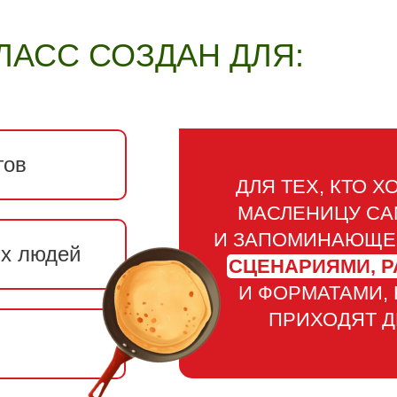
ЛАСС СОЗДАН ДЛЯ:
гов
ДЛЯ ТЕХ, КТО 
МАСЛЕНИЦУ СА
И ЗАПОМИНАЮЩЕ
их людей
СЦЕНАРИЯМИ, 
И ФОРМАТАМИ,
ПРИХОДЯТ Д