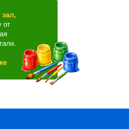
 зал,
 от
ная
тали.
же