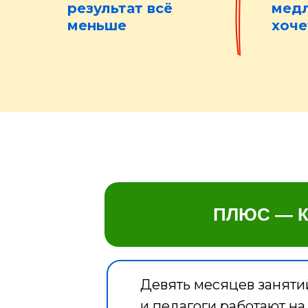
результат всё
медл
меньше
хоче
ПЛЮС — К
Девять месяцев занятий
и педагоги работают на