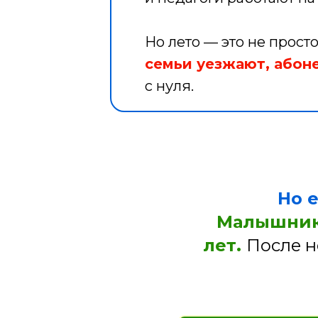
Но лето — это не прост
семьи уезжают, абоне
с нуля.
Но 
Малышник 
лет.
После н