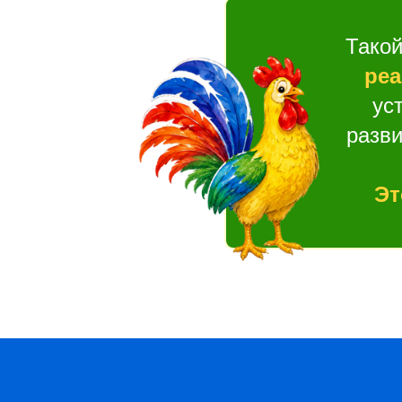
Тако
реа
ус
разви
Эт